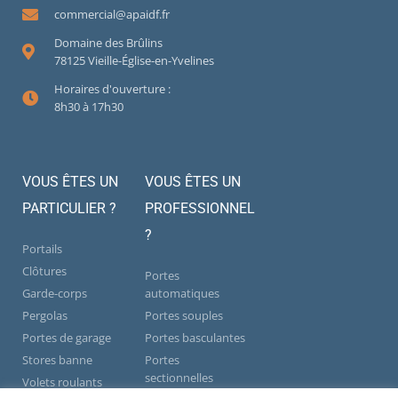
commercial@apaidf.fr
Domaine des Brûlins
78125 Vieille-Église-en-Yvelines
Horaires d'ouverture :
8h30 à 17h30
VOUS ÊTES UN
VOUS ÊTES UN
PARTICULIER ?
PROFESSIONNEL
?
Portails
Clôtures
Portes
Garde-corps
automatiques
Pergolas
Portes souples
Portes de garage
Portes basculantes
Stores banne
Portes
sectionnelles
Volets roulants