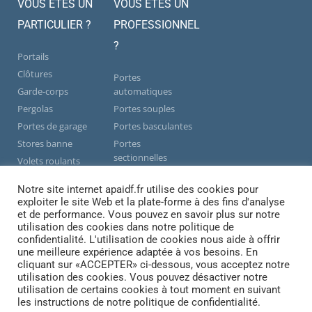
VOUS ÊTES UN
VOUS ÊTES UN
PARTICULIER ?
PROFESSIONNEL
?
Portails
Clôtures
Portes
Garde-corps
automatiques
Pergolas
Portes souples
Portes de garage
Portes basculantes
Stores banne
Portes
sectionnelles
Volets roulants
Portails
Motorisation
Notre site internet apaidf.fr utilise des cookies pour
Barrières
Interphones
exploiter le site Web et la plate-forme à des fins d'analyse
Rideaux
Aménagements
et de performance. Vous pouvez en savoir plus sur notre
métalliques
extérieurs
utilisation des cookies dans notre politique de
confidentialité. L'utilisation de cookies nous aide à offrir
Contrôle d'accès
une meilleure expérience adaptée à vos besoins. En
cliquant sur «ACCEPTER» ci-dessous, vous acceptez notre
utilisation des cookies. Vous pouvez désactiver notre
utilisation de certains cookies à tout moment en suivant
© APA - Tous droits réservés - 2023
les instructions de notre politique de confidentialité.