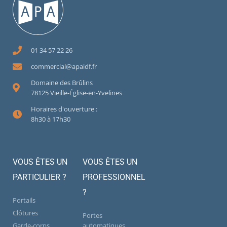
01 34 57 22 26
commercial@apaidf.fr
Domaine des Brûlins
78125 Vieille-Église-en-Yvelines
Horaires d'ouverture :
8h30 à 17h30
VOUS ÊTES UN
VOUS ÊTES UN
PARTICULIER ?
PROFESSIONNEL
?
Portails
Clôtures
Portes
Garde-corps
automatiques