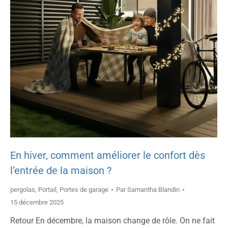
En hiver, comment améliorer le confort dès
l’entrée de la maison ?
pergolas
,
Portail
,
Portes de garage
Par
Samantha Blandin
15 décembre 2025
Retour En décembre, la maison change de rôle. On ne fait