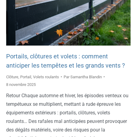
Portails, clôtures et volets : comment
anticiper les tempêtes et les grands vents ?
Clôture
,
Portail
,
Volets roulants
Par
Samantha Blandin
8 novembre 2025
Retour Chaque automne et hiver, les épisodes venteux ou
tempétueux se multiplient, mettant à rude épreuve les
équipements extérieurs : portails, clôtures, volets
roulants… Des rafales mal anticipées peuvent provoquer
des dégâts matériels, voire des risques pour la