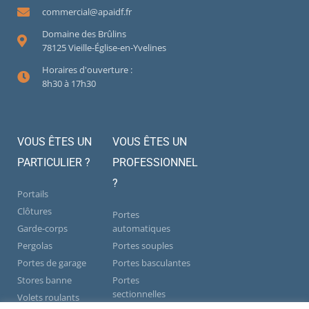
commercial@apaidf.fr
Domaine des Brûlins
78125 Vieille-Église-en-Yvelines
Horaires d'ouverture :
8h30 à 17h30
VOUS ÊTES UN
VOUS ÊTES UN
PARTICULIER ?
PROFESSIONNEL
?
Portails
Clôtures
Portes
Garde-corps
automatiques
Pergolas
Portes souples
Portes de garage
Portes basculantes
Stores banne
Portes
sectionnelles
Volets roulants